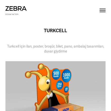
TURKCELL
Turkcell için ilan, poster, broşür, bilet, pano, ambalaj tasarımları,
duvar giydirme